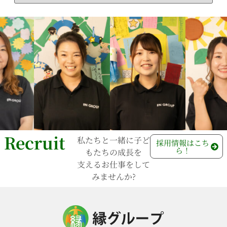
Recruit
私たちと一緒に子ど
⁩採用情報⁩はこち
ら！
もたちの成長を
支えるお仕事をして
みませんか?