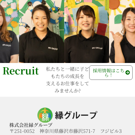
Recruit
私たちと一緒に子ど
⁩採用情報⁩はこち
ら！
もたちの成長を
支えるお仕事をして
みませんか?
株式会社縁グループ
〒251-0052 神奈川県藤沢市藤沢571-7 フジビル3